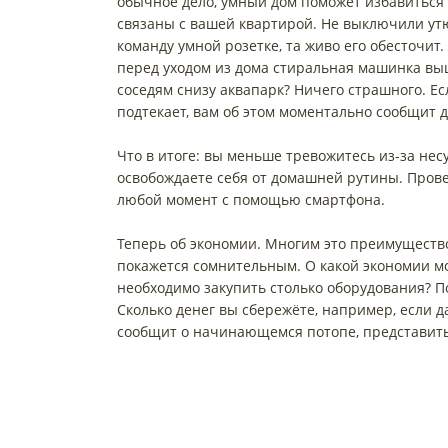
обычное дело, умный дом поможет избавиться х
связаны с вашей квартирой. Не выключили утю
команду умной розетке, та живо его обесточит
перед уходом из дома стиральная машинка выш
соседям снизу аквапарк? Ничего страшного. Е
подтекает, вам об этом моментально сообщит 
Что в итоге: вы меньше тревожитесь из-за н
освобождаете себя от домашней рутины. Провер
любой момент с помощью смартфона.
Теперь об экономии. Многим это преимуществ
покажется сомнительным. О какой экономии мо
необходимо закупить столько оборудования? П
Сколько денег вы сбережёте, например, если 
сообщит о начинающемся потопе, представить