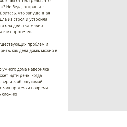
отя бы от тех тревог, что
г? Не беда, отправьте
. Боитесь, что запущенная
ла из строя и устроила
сли она действительно
датчик протечек.
есуществующих проблем и
ить, как дела дома, можно в
о умного дома наверняка
жет идти речь, когда
оверьте, об ощутимой.
датчик протечки вовремя
 сложно!