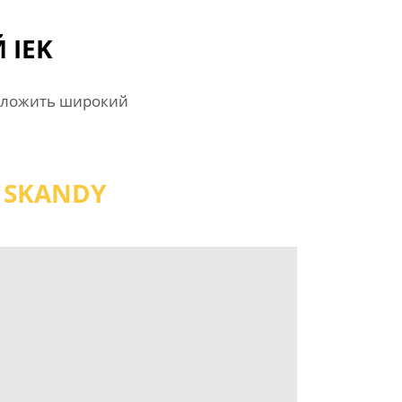
 IEK
дложить широкий
SKANDY