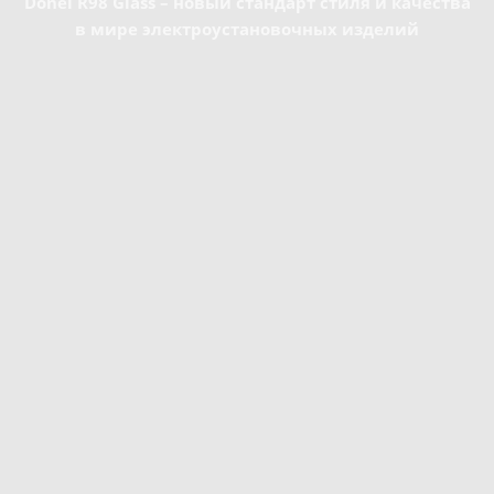
Donel R98 Glass – новый стандарт стиля и качества
в мире электроустановочных изделий