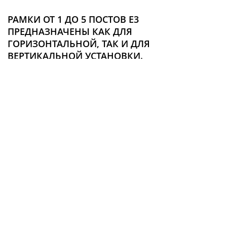
РАМКИ ОТ 1 ДО 5 ПОСТОВ E3
ПРЕДНАЗНАЧЕНЫ КАК ДЛЯ
ГОРИЗОНТАЛЬНОЙ, ТАК И ДЛЯ
ВЕРТИКАЛЬНОЙ УСТАНОВКИ.
ДЕКОРАТИВНЫЕ РАМКИ С
БЕЛЫМ ОСНОВАНИЕМ
Рамка-основание (нижняя обрамляющая рамка)
определяет цвет клавиши: антрацит или белый
глянцевый.